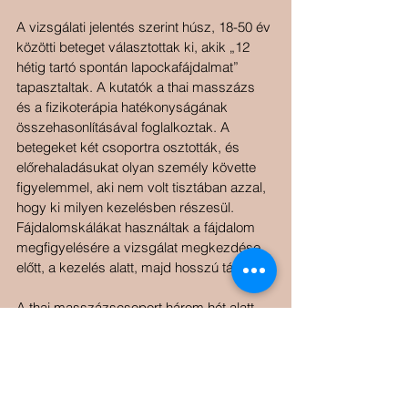
A vizsgálati jelentés szerint húsz, 18-50 év 
közötti beteget választottak ki, akik „12 
hétig tartó spontán lapockafájdalmat” 
tapasztaltak. A kutatók a thai masszázs 
és a fizikoterápia hatékonyságának 
összehasonlításával foglalkoztak. A 
betegeket két csoportra osztották, és 
előrehaladásukat olyan személy követte 
figyelemmel, aki nem volt tisztában azzal, 
hogy ki milyen kezelésben részesül. 
Fájdalomskálákat használtak a fájdalom 
megfigyelésére a vizsgálat megkezdése 
előtt, a kezelés alatt, majd hosszú távon.
A thai masszázscsoport három hét alatt 
kilenc alkalommal kapott 30 perces 
kezelést a lapocka körül, oldalt fekve. A 
fizikoterápiás csoport ugyanennyi ideig 
kapott hőkezelést és ultrahangos kezelést. 
A kutatók jelentős javulást tapasztaltak a 