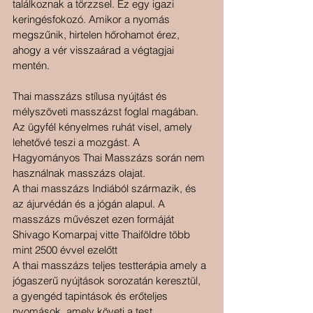
találkoznak a törzzsel. Ez egy igazi 
keringésfokozó. Amikor a nyomás 
megszűnik, hirtelen hőrohamot érez, 
ahogy a vér visszaárad a végtagjai 
mentén.
Thai masszázs stílusa nyújtást és 
mélyszöveti masszázst foglal magában. 
Az ügyfél kényelmes ruhát visel, amely 
lehetővé teszi a mozgást. A 
Hagyományos Thai Masszázs során nem 
használnak masszázs olajat.
A thai masszázs Indiából származik, és 
az ájurvédán és a jógán alapul. A 
masszázs művészet ezen formáját 
Shivago Komarpaj vitte Thaiföldre több 
mint 2500 évvel ezelőtt
A thai masszázs teljes testterápia amely a 
jógaszerű nyújtások sorozatán keresztül, 
a gyengéd tapintások és erőteljes 
nyomások, amely követi a test 