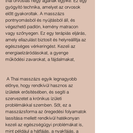
thai orvoslás négy ágának egyike. Ez egy 
gyógyító technika, amelyet az orvosok 
előtt gyakoroltak. A masszázs 
pontnyomásból és nyújtásból áll, és 
végezhető padlón, kemény matracon 
vagy szőnyegen. Ez egy terápiás eljárás, 
amely ellazulást biztosít és helyreállítja az 
egészséges vérkeringést. Kezeli az 
energiaelzáródásokat, a gyenge 
működési zavarokat, a fájdalmakat,
 A Thai masszázs egyik legnagyobb 
előnye, hogy rendkívül hasznos az 
ízületek erősítésében, és segíti a 
szervezetet a krónikus ízületi 
problémákkal szemben. Sőt, ez a 
masszázsforma az öregedési folyamatok 
lassítása mellett rendkívül hatékonyan 
kezeli az egészségügyi problémákat is, 
mint például a hátfájás, a nyakfájás, a 