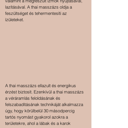
valamint a megfeszült izmok nyújtásával, 
lazításával. A thai masszázs oldja a 
feszültséget és tehermentesíti az 
ízületeket.
A thai masszázs ellazult és energikus 
érzést biztosít. Ezenkívül a thai masszázs 
a véráramlás feloldásának és 
felszabadításának technikáját alkalmazza 
úgy, hogy körülbelül 30 másodpercig 
tartós nyomást gyakorol azokra a 
területekre, ahol a lábak és a karok 