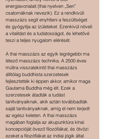
energiavonalait (thai nyelven „Sen” 
csatornáknak nevezik). Ez a rendkívüli 
masszázs segít enyhíteni a feszültséget 
és gyógyítja az ízületeket. Ezenkívül növeli 
a vitalitást és a tudatosságot, és lehetővé 
teszi a teljes nyugalom elérését.
A thai masszázs az egyik legrégebbi ma 
létező masszázs technika. A 2500 éves 
múltra visszatekintő thai masszázs 
állítólag buddhista szerzetesek 
fejlesztették ki éppen akkor, amikor maga 
Gautama Buddha még élt. Ezek a 
szerzetesek átadták a tudást 
tanítványaiknak, akik aztán továbbadták 
saját tanítványaiknak, amíg el nem terjedt 
az egész keleten. A thai masszázs 
magában foglalja az akupunktúra kínai 
koncepcióját övező filozófiákat, és ötvözi 
ezeket a filozófiákat az indiai jógik által 