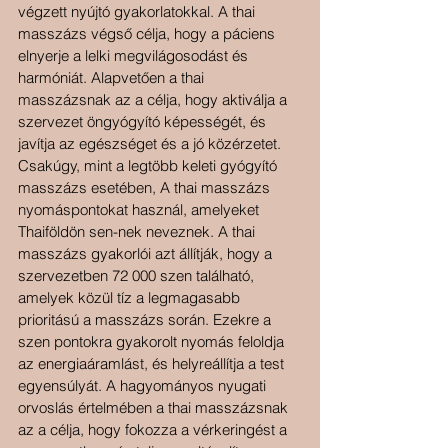
végzett nyújtó gyakorlatokkal. A thai 
masszázs végső célja, hogy a páciens 
elnyerje a lelki megvilágosodást és 
harmóniát. Alapvetően a thai 
masszázsnak az a célja, hogy aktiválja a 
szervezet öngyógyító képességét, és 
javítja az egészséget és a jó közérzetet. 
Csakúgy, mint a legtöbb keleti gyógyító 
masszázs esetében, A thai masszázs 
nyomáspontokat használ, amelyeket 
Thaiföldön sen-nek neveznek. A thai 
masszázs gyakorlói azt állítják, hogy a 
szervezetben 72 000 szen található, 
amelyek közül tíz a legmagasabb 
prioritású a masszázs során. Ezekre a 
szen pontokra gyakorolt ​​nyomás feloldja 
az energiaáramlást, és helyreállítja a test 
egyensúlyát. A hagyományos nyugati 
orvoslás értelmében a thai masszázsnak 
az a célja, hogy fokozza a vérkeringést a 