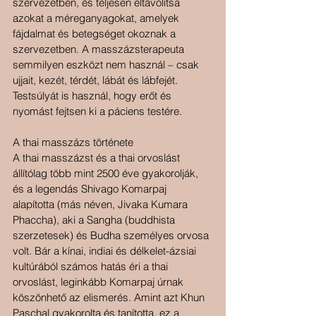
szervezetben, és teljesen eltávolítsa 
azokat a méreganyagokat, amelyek 
fájdalmat és betegséget okoznak a 
szervezetben. A masszázsterapeuta 
semmilyen eszközt nem használ – csak 
ujjait, kezét, térdét, lábát és lábfejét. 
Testsúlyát is használ, hogy erőt és 
nyomást fejtsen ki a páciens testére.
A thai masszázs története
A thai masszázst és a thai orvoslást 
állítólag több mint 2500 éve gyakorolják, 
és a legendás Shivago Komarpaj 
alapította (más néven, Jivaka Kumara 
Phaccha), aki a Sangha (buddhista 
szerzetesek) és Budha személyes orvosa 
volt. Bár a kínai, indiai és délkelet-ázsiai 
kultúrából számos hatás éri a thai 
orvoslást, leginkább Komarpaj úrnak 
köszönhető az elismerés. Amint azt Khun 
Paschal gyakorolta és tanította, ez a 