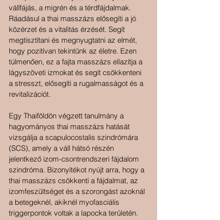
vállfájás, a migrén és a térdfájdalmak. 
Ráadásul a thai masszázs elősegíti a jó 
közérzet és a vitalitás érzését. Segít 
megtisztítani és megnyugtatni az elmét, 
hogy pozitívan tekintünk az életre. Ezen 
túlmenően, ez a fajta masszázs ellazítja a 
lágyszöveti izmokat és segít csökkenteni 
a stresszt, elősegíti a rugalmasságot és a 
revitalizációt.
Egy Thaiföldön végzett tanulmány a 
hagyományos thai masszázs hatását 
vizsgálja a scapulocostalis szindrómára 
(SCS), amely a váll hátsó részén 
jelentkező izom-csontrendszeri fájdalom 
szindróma. Bizonyítékot nyújt arra, hogy a 
thai masszázs csökkenti a fájdalmat, az 
izomfeszültséget és a szorongást azoknál 
a betegeknél, akiknél myofasciális 
triggerpontok voltak a lapocka területén.