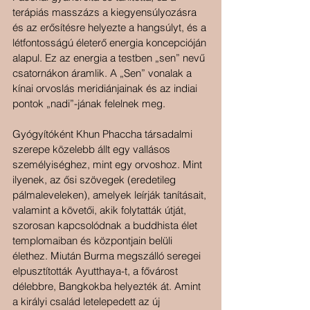
terápiás masszázs a kiegyensúlyozásra 
és az erősítésre helyezte a hangsúlyt, és a 
létfontosságú életerő energia koncepcióján 
alapul. Ez az energia a testben „sen” nevű 
csatornákon áramlik. A „Sen” vonalak a 
kínai orvoslás meridiánjainak és az indiai 
pontok „nadi”-jának felelnek meg.
Gyógyítóként Khun Phaccha társadalmi 
szerepe közelebb állt egy vallásos 
személyiséghez, mint egy orvoshoz. Mint 
ilyenek, az ősi szövegek (eredetileg 
pálmaleveleken), amelyek leírják tanításait, 
valamint a követői, akik folytatták útját, 
szorosan kapcsolódnak a buddhista élet 
templomaiban és központjain belüli 
élethez. Miután Burma megszálló seregei 
elpusztították Ayutthaya-t, a fővárost 
délebbre, Bangkokba helyezték át. Amint 
a királyi család letelepedett az új 