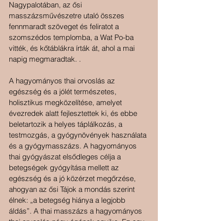
Nagypalotában, az ősi 
masszázsművészetre utaló összes 
fennmaradt szöveget és feliratot a 
szomszédos templomba, a Wat Po-ba 
vitték, és kőtáblákra írták át, ahol a mai 
napig megmaradtak. .
A hagyományos thai orvoslás az 
egészség és a jólét természetes, 
holisztikus megközelítése, amelyet 
évezredek alatt fejlesztettek ki, és ebbe 
beletartozik a helyes táplálkozás, a 
testmozgás, a gyógynövények használata 
és a gyógymasszázs. A hagyományos 
thai gyógyászat elsődleges célja a 
betegségek gyógyítása mellett az 
egészség és a jó közérzet megőrzése, 
ahogyan az ősi Tájok a mondás szerint 
élnek: „a betegség hiánya a legjobb 
áldás”. A thai masszázs a hagyományos 