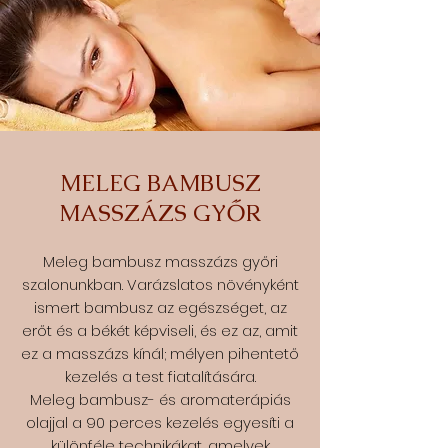
MELEG BAMBUSZ
MASSZÁZS GYŐR
Meleg bambusz masszázs győri
szalonunkban. Varázslatos növényként
ismert bambusz az egészséget, az
erőt és a békét képviseli, és ez az, amit
ez a masszázs kínál; mélyen pihentető
kezelés a test fiatalítására.
Meleg bambusz- és aromaterápiás
olajjal a 90 perces kezelés egyesíti a
különféle technikákat, amelyek