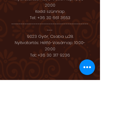
20:00
Kedd szünnap
Tel::
+36 30 661 3653
-----------------------------------------
---
9023 Győr, Csaba u.28.
Nyitvatartás: Hétfő-Vasárnap: 10:00-
20:00
Tel::
+36 30 317 9236