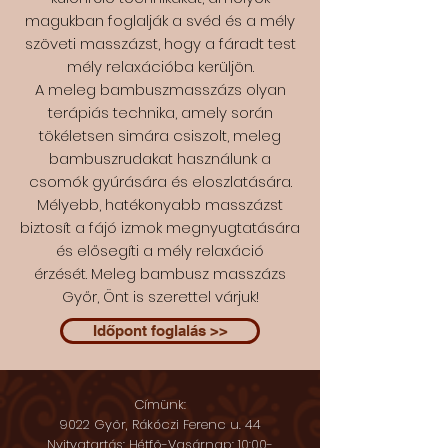
magukban foglalják a svéd és a mély
szöveti masszázst, hogy a fáradt test
mély relaxációba kerüljön.
A meleg bambuszmasszázs olyan
terápiás technika, amely során
tökéletsen simára csiszolt, meleg
bambuszrudakat használunk a
csomók gyúrására és eloszlatására.
Mélyebb, hatékonyabb masszázst
biztosít a fájó izmok megnyugtatására
és elősegíti a mély relaxáció
érzését.
Meleg bambusz masszázs
Győr, Önt is szerettel várjuk!
Időpont foglalás >>
Címünk:
9022 Győr, Rákóczi Ferenc u. 44
Nyitvatartás: Hétfő-Vasárnap: 10:00-