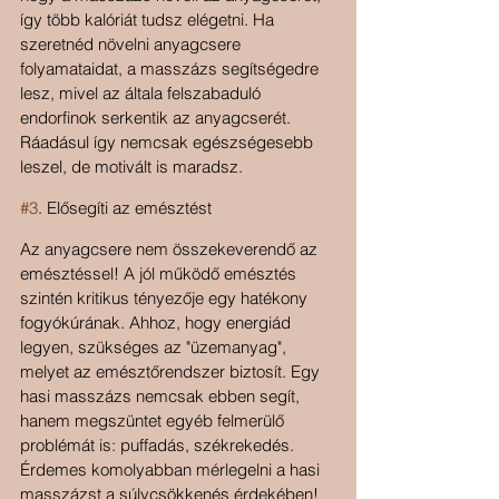
így több kalóriát tudsz elégetni. Ha 
szeretnéd növelni anyagcsere 
folyamataidat, a masszázs segítségedre 
lesz, mivel az általa felszabaduló 
endorfinok serkentik az anyagcserét. 
Ráadásul így nemcsak egészségesebb 
leszel, de motivált is maradsz.
#3
. Elősegíti az emésztést
Az anyagcsere nem összekeverendő az 
emésztéssel! A jól működő emésztés 
szintén kritikus tényezője egy hatékony 
fogyókúrának. Ahhoz, hogy energiád 
legyen, szükséges az "üzemanyag", 
melyet az emésztőrendszer biztosít. Egy 
hasi masszázs nemcsak ebben segít, 
hanem megszüntet egyéb felmerülő 
problémát is: puffadás, székrekedés. 
Érdemes komolyabban mérlegelni a hasi 
masszázst a súlycsökkenés érdekében!