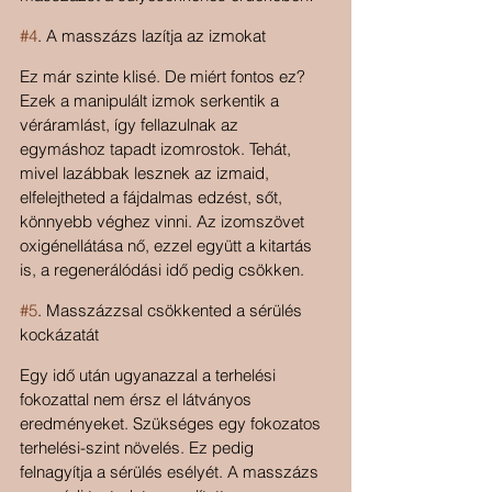
#4
. A masszázs lazítja az izmokat
Ez már szinte klisé. De miért fontos ez? 
Ezek a manipulált izmok serkentik a 
véráramlást, így fellazulnak az 
egymáshoz tapadt izomrostok. Tehát, 
mivel lazábbak lesznek az izmaid, 
elfelejtheted a fájdalmas edzést, sőt, 
könnyebb véghez vinni. Az izomszövet 
oxigénellátása nő, ezzel együtt a kitartás 
is, a regenerálódási idő pedig csökken.
#5
. Masszázzsal csökkented a sérülés 
kockázatát
Egy idő után ugyanazzal a terhelési 
fokozattal nem érsz el látványos 
eredményeket. Szükséges egy fokozatos 
terhelési-szint növelés. Ez pedig 
felnagyítja a sérülés esélyét. A masszázs 