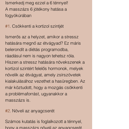
Ismerkedj meg ezzel a 6 ténnyel!
A masszázs 6 jótékony hatása a 
fogyókúrában
#1
. Csökkenti a kortizol szintjét
Ismerős az a helyzet, amikor a stressz 
hatására megnő az étvágyad? Ez máris 
belerondít a diétás programodba, 
ráadásul nem is nagyon tehetsz róla. 
Hiszen a stressz hatására növekszenek a 
kortizol szintért felelős hormonok, melyek 
növelik az étvágyat, amely zsírszövetek 
kialakulásához vezethet a hasüregben. Az 
már köztudott, hogy a mozgás csökkenti 
a problémaforrást, ugyanakkor a 
masszázs is.
#2
. Növeli az anyagcserét
Számos kutatás is foglalkozott a ténnyel, 
hogy a masszázs növeli az anyagcserét, 