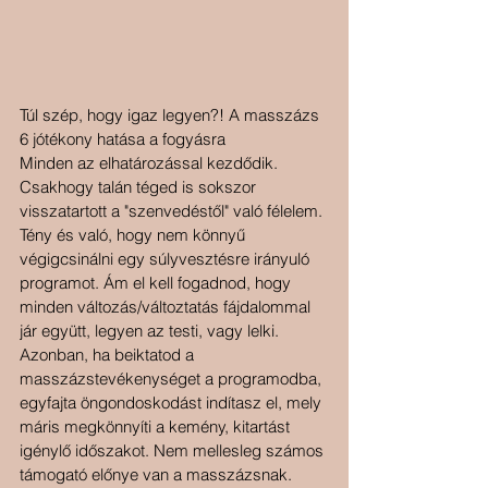
Túl szép, hogy igaz legyen?! A masszázs 
6 jótékony hatása a fogyásra
Minden az elhatározással kezdődik. 
Csakhogy talán téged is sokszor 
visszatartott a "szenvedéstől" való félelem. 
Tény és való, hogy nem könnyű 
végigcsinálni egy súlyvesztésre irányuló 
programot. Ám el kell fogadnod, hogy 
minden változás/változtatás fájdalommal 
jár együtt, legyen az testi, vagy lelki. 
Azonban, ha beiktatod a 
masszázstevékenységet a programodba, 
egyfajta öngondoskodást indítasz el, mely 
máris megkönnyíti a kemény, kitartást 
igénylő időszakot. Nem mellesleg számos 
támogató előnye van a masszázsnak. 