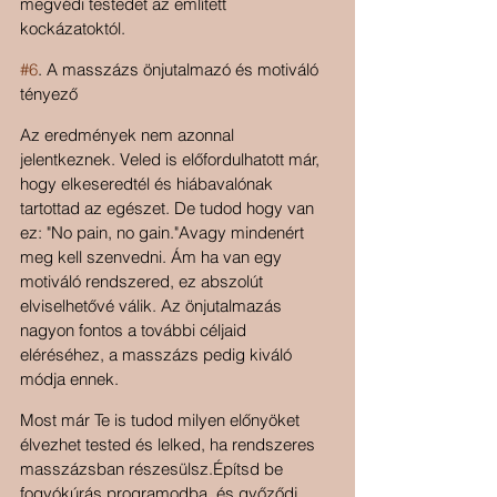
megvédi testedet az említett 
kockázatoktól.
#6
. A masszázs önjutalmazó és motiváló 
tényező
Az eredmények nem azonnal 
jelentkeznek. Veled is előfordulhatott már, 
hogy elkeseredtél és hiábavalónak 
tartottad az egészet. De tudod hogy van 
ez: "No pain, no gain."Avagy mindenért 
meg kell szenvedni. Ám ha van egy 
motiváló rendszered, ez abszolút 
elviselhetővé válik. Az önjutalmazás 
nagyon fontos a további céljaid 
eléréséhez, a masszázs pedig kiváló 
módja ennek.
Most már Te is tudod milyen előnyöket 
élvezhet tested és lelked, ha rendszeres 
masszázsban részesülsz.Építsd be 
fogyókúrás programodba, és győződj 