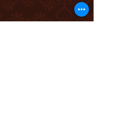
Aromaterápiás masszázs
Meleg lávaköves masszázs
Balinéz masszázs
Shiatsu masszázs
Meleg bambusz masszázs
Talpmasszázs
Thai masszázs