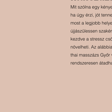
Mit szólna egy kény
ha úgy érzi, jót tenn
most a legjobb helye
újjászülessen szaké
kezdve a stressz csö
növelheti. Az alábbi
thai masszázs Győr v
rendszeresen átadh