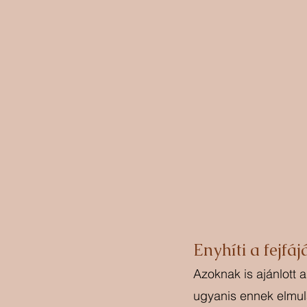
Enyhíti a fejfáj
Azoknak is ajánlott 
ugyanis ennek elmula