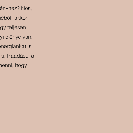
ményhez? Nos, 
géből, akkor 
gy teljesen 
i előnye van, 
nergiánkat is 
ki. Ráadásul a 
menni, hogy 