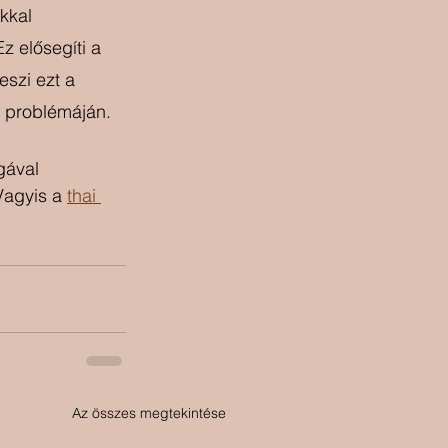
kkal 
Ez elősegíti a 
szi ezt a 
ó problémáján. 
gával 
Vagyis a 
thai 
Az összes megtekintése