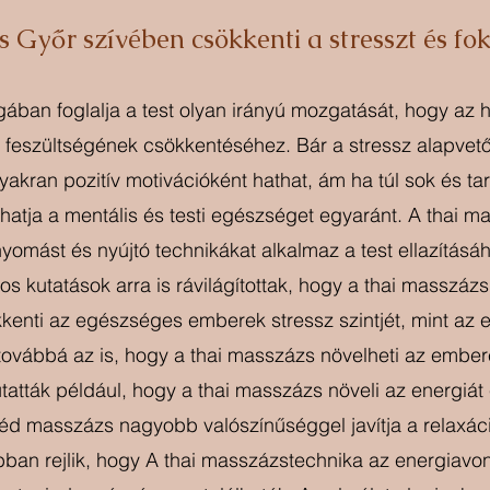
 Győr szívében csökkenti a stresszt és fo
ban foglalja a test olyan irányú mozgatását, hogy az h
lmi feszültségének csökkentéséhez. Bár a stressz alapve
gyakran pozitív motivációként hathat, ám ha túl sok és tar
hatja a mentális és testi egészséget egyaránt. A thai m
yomást és nyújtó technikákat alkalmaz a test ellazításáh
os kutatások arra is rávilágítottak, hogy a thai masszázs
enti az egészséges emberek stressz szintjét, mint az 
 továbbá az is, hogy a thai masszázs növelheti az embere
utatták például, hogy a thai masszázs növeli az energiát 
véd masszázs nagyobb valószínűséggel javítja a relaxáci
abban rejlik, hogy A thai masszázstechnika az energiavon